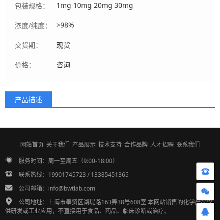
1mg 10mg 20mg 30mg
包装规格：
>98%
浓度/纯度：
交货期：
现货
价格：
咨询
产品描述
网站首页
关于我们
产品展示
技术支持
合作品牌
人才招聘
联系我们
服务时间：周一至周五（9:00-18:00）
联系热线：19901745723 / 13385451365
公司邮箱：info@bwtlab.com
公司地址：上海市奉贤区湖堤路163弄38号608室 本网站销售的化学产品仅
供研发或工业应用，不直接用于食品、药品、临床诊断或治疗。