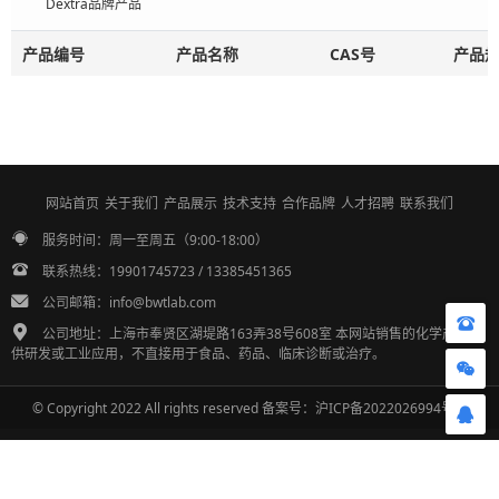
Dextra品牌产品
产品编号
产品名称
CAS号
产品
网站首页
关于我们
产品展示
技术支持
合作品牌
人才招聘
联系我们
服务时间：周一至周五（9:00-18:00）
联系热线：19901745723 / 13385451365
公司邮箱：info@bwtlab.com
公司地址：上海市奉贤区湖堤路163弄38号608室 本网站销售的化学产品仅
供研发或工业应用，不直接用于食品、药品、临床诊断或治疗。
© Copyright 2022 All rights reserved 备案号：
沪ICP备2022026994号-1