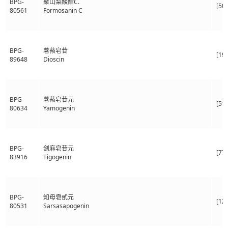
BPG-
聚山梨酸酯C.
[50
80561
Formosanin C
BPG-
薯蓣皂苷
[19
89648
Dioscin
BPG-
薯蓣皂苷元
[51
80634
Yamogenin
BPG-
剑麻皂苷元
[77-
83916
Tigogenin
BPG-
知母皂甙元
[12
80531
Sarsasapogenin