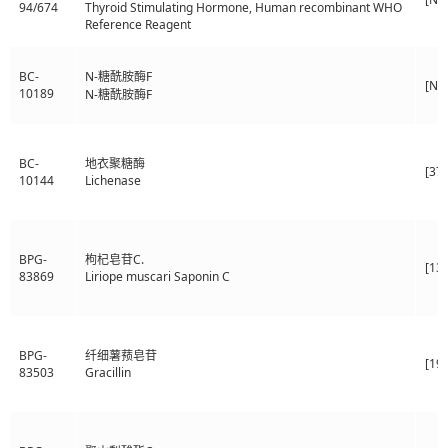
94/674
Thyroid Stimulating Hormone, Human recombinant WHO
Reference Reagent
BC-
N-糖酰胺酶F
[N/
10189
N-糖酰胺酶F
BC-
地衣聚糖酶
[37
10144
Lichenase
BPG-
枸杞皂苷C.
[13
83869
Liriope muscari Saponin C
BPG-
纤细薯蓣皂苷
[19
83503
Gracillin