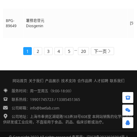
BPG-
薯蓣皂苷元
[51
89649
Diosgenin
...
1
2
3
4
5
20
下一页
网站首页
关于我们
产品展示
技术支持
合作品牌
人才招聘
联系我们
服务时间：周一至周五（9:00-18:00）
联系热线：19901745723 / 13385451365
公司邮箱：info@bwtlab.com
公司地址：上海市奉贤区湖堤路163弄38号608室 本网站销售的化学产品仅
供研发或工业应用，不直接用于食品、药品、临床诊断或治疗。