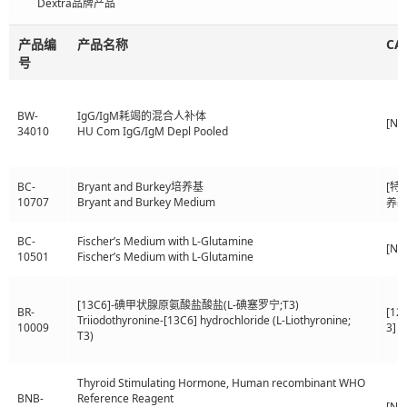
Dextra品牌产品
产品编
产品名称
CA
号
BW-
IgG/IgM耗竭的混合人补体
[N/
34010
HU Com IgG/IgM Depl Pooled
BC-
Bryant and Burkey培养基
[特
10707
Bryant and Burkey Medium
养基
BC-
Fischer’s Medium with L-Glutamine
[N/
10501
Fischer’s Medium with L-Glutamine
[13C6]-碘甲状腺原氨酸盐酸盐(L-碘塞罗宁;T3)
BR-
[12
Triiodothyronine-[13C6] hydrochloride (L-Liothyronine;
10009
3]
T3)
Thyroid Stimulating Hormone, Human recombinant WHO
BNB-
Reference Reagent
[N/