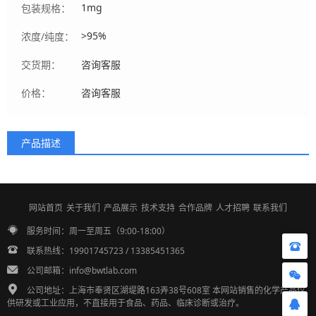
1mg
包装规格：
>95%
浓度/纯度：
交货期：
咨询客服
价格：
咨询客服
产品描述
网站首页
关于我们
产品展示
技术支持
合作品牌
人才招聘
联系我们
服务时间：周一至周五（9:00-18:00）
联系热线：19901745723 / 13385451365
公司邮箱：info@bwtlab.com
公司地址：上海市奉贤区湖堤路163弄38号608室 本网站销售的化学产品仅
供研发或工业应用，不直接用于食品、药品、临床诊断或治疗。