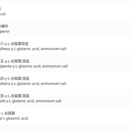
酸
acid
-新蝶呤
pterin
-γ-L-谷氨酸铵盐
lhexa-γ-L-glutamic acid, ammonium salt
-γ-L-谷氨酸,铵盐
lpenta-γ-L-glutamic acid, ammonium salt
-γ-L-谷氨酸,铵盐
tetra-γ-L-glutamic acid, ammonium salt
-γ-L-谷氨酸,铵盐
ldi-γ-L-glutamic acid, ammonium salt
L-谷氨酸
l-L-glutamic acid