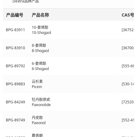
Dextra品牌产品
产品编号
产品名称
CAS号
10-姜烯酚
BPG-83911
[36752-5
10-Shogaol
8-姜烯酚
BPG-83910
[36700-4
8-Shogaol
6-姜烯酚
BPG-89792
[555-66-
6-Shogaol
云杉素
BPG-89883
[530-14-
Picein
牡丹酚原甙
BPG-84249
[72520-9
Paeonolide
丹皮酚
BPG-89749
[552-41-
Paeonol
麝香酮