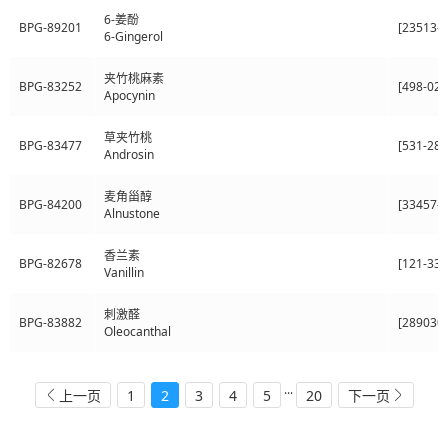
6-姜酚
BPG-89201
[23513-1
6-Gingerol
夹竹桃麻素
BPG-83252
[498-02-
Apocynin
草夹竹桃
BPG-83477
[531-28-
Androsin
麦角甾醇
BPG-84200
[33457-6
Alnustone
香兰素
BPG-82678
[121-33-
Vanillin
刺激醛
BPG-83882
[289030-
Oleocanthal
...
1
2
3
4
5
20
上一页
下一页