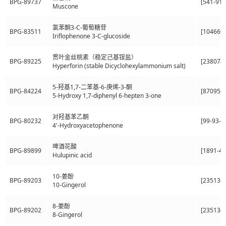
BPG-89737
[541-91-
Muscone
氯苯酮3-C-葡萄糖苷
BPG-83511
[104669-
Iriflophenone 3-C-glucoside
贯叶金丝桃素（稳定己基铵盐）
BPG-89225
[238074-
Hyperforin (stable Dicyclohexylammonium salt)
5-羟基1,7-二苯基-6-庚烯-3-酮
BPG-84224
[87095-7
5-Hydroxy 1,7-diphenyl 6-hepten 3-one
对羟基苯乙酮
BPG-80232
[99-93-4
4'-Hydroxyacetophenone
啤酒花酸
BPG-89899
[1891-42
Hulupinic acid
10-姜酚
BPG-89203
[23513-1
10-Gingerol
8-姜酚
BPG-89202
[23513-0
8-Gingerol